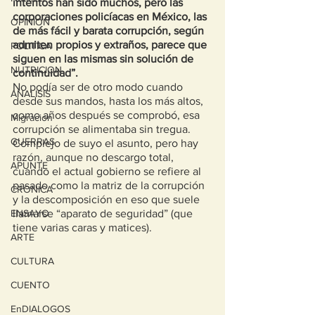
intentos han sido muchos, pero las 
corporaciones policíacas en México, las 
OPINION
de más fácil y barata corrupción, según 
admiten propios y extraños, parece que 
POLITICA
siguen en las mismas sin solución de 
NUTRICION
continuidad”.
No podía ser de otro modo cuando 
ANALISIS
desde sus mandos, hasta los más altos, 
como años después se comprobó, esa 
Migracion
corrupción se alimentaba sin tregua.
GUERRAS
Complejo de suyo el asunto, pero hay 
razón, aunque no descargo total, 
APUNTE
cuando el actual gobierno se refiere al 
pasado como la matriz de la corrupción 
CRONICA
y la descomposición en eso que suele 
ENSAYO
llamarse “aparato de seguridad” (que 
tiene varias caras y matices). 
ARTE
CULTURA
CUENTO
EnDIALOGOS