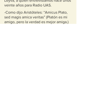
Leyva, a quien entrevistamos hace unos 
veinte años para Radio UAS.
-Como dijo Aristóteles: “Amicus Plato, 
sed magis amica veritas” (Platón es mi 
amigo, pero la verdad es mejor amiga.)
Jorge Guillermo Cano
cano.1979@live.com 
Gobierno
Estados
Policías
Política
APUNTE
ANALISIS
NARCOIMPERIO