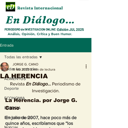
Revista Internacional
En Diálogo
...
Edición JUL
2025
PERIODISMO de INVESTIGACION ONLINE:
Análisis, Opinión, Crítica y Buen Humor.
Entrada
Todas las entradas
JORGE G. CANO
Todas las entradas
11 feb 2023
3 min de lectura
LA HERENCIA
ALIMENTOS
Revista 
En Diálogo...
 Periodismo de 
Deporte
Investigación.
ECONOMIA
La Herencia. 
por Jorge G. 
Cano
ENERGIA
Subir arriba
Entretenimiento
En julio de 2007, hace poco más de 
quince años, escribíamos que “los 
Noticias