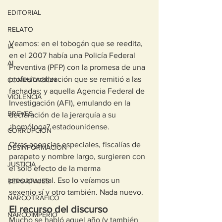
EDITORIAL
RELATO
Veamos: en el tobogán que se reedita, 
IA
en el 2007 había una Policía Federal 
AI
Preventiva (PFP) con la promesa de una 
profesionalización que se remitió a las 
COMPUTACION
fachadas; y aquella Agencia Federal de 
VIOLENCIA
Investigación (AFI), emulando en la 
BREVES
declaración de la jerarquía a su 
¿homóloga? estadounidense.
CORRUPCION
Otras agencias especiales, fiscalías de 
DESINFORMACION
parapeto y nombre largo, surgieren con 
JUSTICIA
el sólo efecto de la merma 
presupuestal. Eso lo veíamos un 
REPORTAJES
sexenio sí y otro también. Nada nuevo. 
NARCOTRAFICO
El recurso del discurso
NARCOIMPERIO
Mucho se habló aquel año (y también 