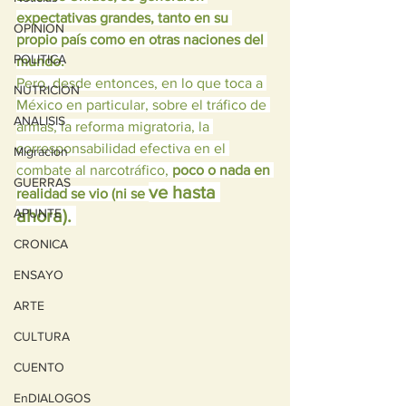
expectativas grandes, tanto en su 
OPINION
propio país como en otras naciones del 
POLITICA
mundo.
Pero, desde entonces, en lo que toca a 
NUTRICION
México en particular, sobre el tráfico de 
ANALISIS
armas, la reforma migratoria, la 
corresponsabilidad efectiva en el 
Migracion
combate al narcotráfico, 
poco o nada en 
GUERRAS
ve hasta 
realidad se vio (ni se 
APUNTE
ahora). 
CRONICA
ENSAYO
ARTE
CULTURA
CUENTO
EnDIALOGOS