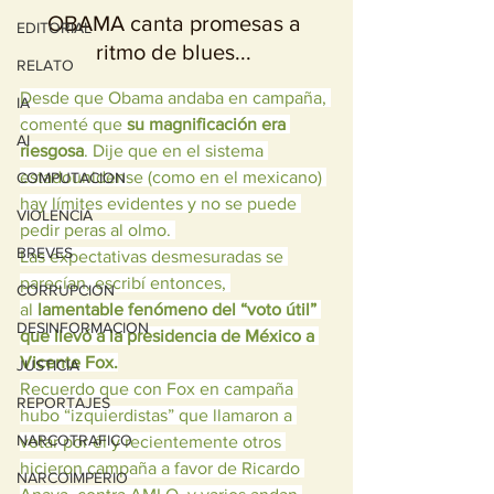
OBAMA canta promesas a 
EDITORIAL
ritmo de blues... 
RELATO
Desde que Obama andaba en campaña, 
IA
comenté que 
su magnificación era 
AI
riesgosa
. Dije que en el sistema 
estadounidense (como en el mexicano) 
COMPUTACION
hay límites evidentes y no se puede 
VIOLENCIA
pedir peras al olmo. 
BREVES
Las expectativas desmesuradas se 
parecían, escribí entonces, 
CORRUPCION
al 
lamentable fenómeno del “voto útil” 
DESINFORMACION
que llevó a la presidencia de México a 
Vicente Fox.
JUSTICIA
Recuerdo que con Fox en campaña 
REPORTAJES
hubo “izquierdistas” que llamaron a 
NARCOTRAFICO
votar por él y recientemente otros 
hicieron campaña a favor de Ricardo 
NARCOIMPERIO