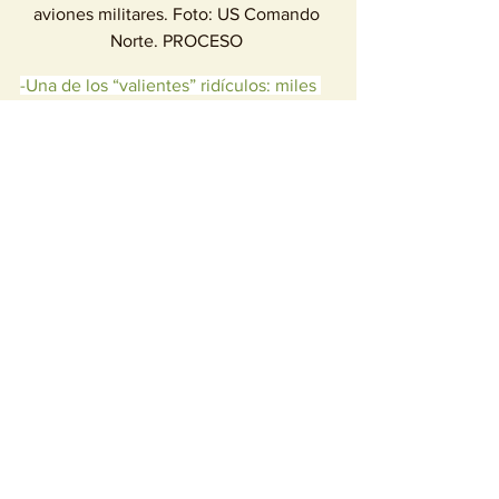
aviones militares. Foto: US Comando 
Norte. PROCESO 
-Una de los “valientes” ridículos: miles 
de soldados gringos, en la frontera con 
México, armados hasta los 
dientes, 
contra indocumentados 
inermes y desamparados, niños y 
mujeres
.
-Lo dicho: el instrumento de la 
oligarquía mundial, 
Elon Musk
, 
revelando lo que es: 
un ultraderechista 
pro nazi.
-En Sinaloa, digan lo que digan, 
el 
prianismo y la ultraderecha local 
están 
en campaña desatada contra el 
gobernador Rocha, 
aprovechándose de 
la justa protesta y la buena fe
, pero en 
realidad apoyando a la delincuencia, 