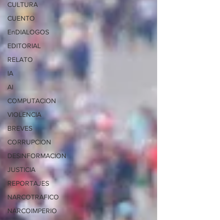
CULTURA
CUENTO
EnDIALOGOS
EDITORIAL
RELATO
IA
AI
COMPUTACION
VIOLENCIA
BREVES
CORRUPCION
DESINFORMACION
JUSTICIA
REPORTAJES
NARCOTRAFICO
NARCOIMPERIO