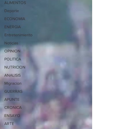
ALIMENTOS
Deporte
ECONOMIA
ENERGIA
Entretenimiento
Noticias
OPINION
POLITICA
NUTRICION
ANALISIS
Migracion
GUERRAS
APUNTE
CRONICA
ENSAYO
ARTE