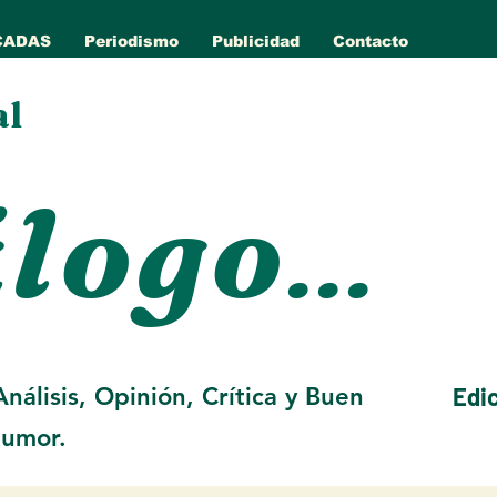
CADAS
Periodismo
Publicidad
Contacto
al
álogo
...
nálisis, Opinión, Crítica y Buen
Edi
umor.