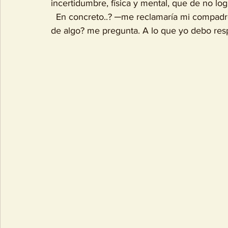
incertidumbre, física y mental, que de no lo
  En concreto..? ─me reclamaría mi compadre ingeniero y albañil─ ¿porque siento ansiedad 
de algo? me pregunta. A lo que yo debo res