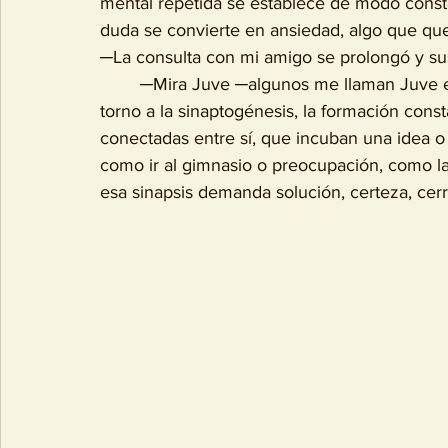
mental repetida se establece de modo consta
duda se convierte en ansiedad, algo que que
─La consulta con mi amigo se prolongó y su
	─Mira Juve ─algunos me llaman Juve en lugar de Tino, por Juventino─ todo gira en 
torno a la sinaptogénesis, la formación const
conectadas entre sí, que incuban una idea o
como ir al gimnasio o preocupación, como la
esa sinapsis demanda solución, certeza, cerrar