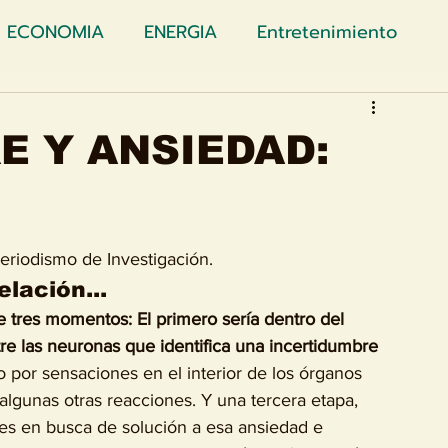
ECONOMIA
ENERGIA
Entretenimiento
ION
ANALISIS
Migracion
GUERRAS
E Y ANSIEDAD:
CULTURA
CUENTO
EnDIALOGOS
eriodismo de Investigación.
UTACION
VIOLENCIA
BREVES
CORRUPC
lación...
e tres momentos: El primero sería dentro del 
tre las neuronas que identifica una incertidumbre 
S
 por sensaciones en el interior de los órganos 
lgunas otras reacciones. Y una tercera etapa, 
es en busca de solución a esa ansiedad e 