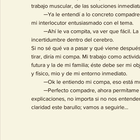
trabajo muscular, de las soluciones inmediat
	─Ya le entendí a lo concreto compadre, ahora póngamelo en cristiano por favor, vuelve 
mi interlocutor entusiasmado con el tema.
	─Ahí le va compita, va ver que fácil. La ansiedad no llega sola, la viene empujando la 
incertidumbre dentro del cerebro.
Si no sé qué va a pasar y qué viene despué
tirar, diría mi compa. Mi trabajo como activid
futura y la de mi familia; éste debe ser mi o
y físico, mio y de mi entorno inmediato.
	─Ok le entiendo mi compa, eso está m
	─Perfecto compadre, ahora permítame continuar el diálogo y buscar otras  
explicaciones, no importa si no nos enten
claridad este barullo; vamos a seguirle… 