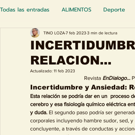
Todas las entradas
ALIMENTOS
Deporte
Noticias
OPINION
POLITICA
NUTRIC
TINO LOZA
7 feb 2023
3 min de lectura
INCERTIDUMBR
APUNTE
RELACION...
CRONICA
ENSAYO
ARTE
Actualizado:
11 feb 2023
Revista 
EnDialogo... 
P
EDITORIAL
RELATO
IA
AI
COMP
Incertidumbre y Ansiedad: Re
Esta relación se podría dar en un  proceso d
cerebro y esa fisiología químico eléctrica en
DESINFORMACION
JUSTICIA
REPORTAJE
y duda.
 El segundo paso podría ser generado
corporales incluyendo hambre sudor, sed, y a
concluyente, a través de conductas y accion